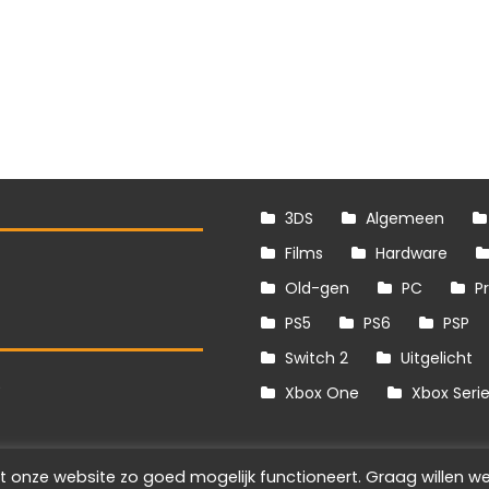
3DS
Algemeen
Films
Hardware
Old-gen
PC
P
PS5
PS6
PSP
Switch 2
Uitgelicht
S
Xbox One
Xbox Seri
t onze website zo goed mogelijk functioneert. Graag willen we