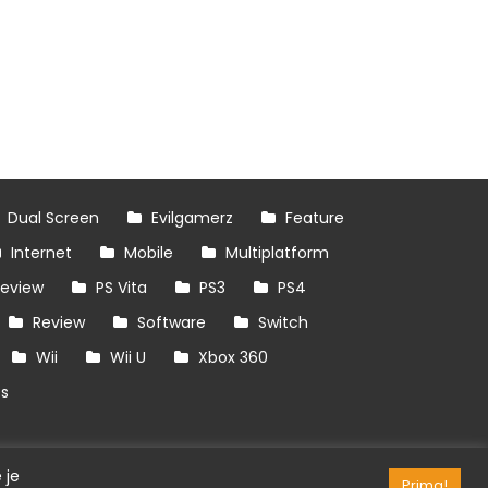
Dual Screen
Evilgamerz
Feature
Internet
Mobile
Multiplatform
review
PS Vita
PS3
PS4
Review
Software
Switch
Wii
Wii U
Xbox 360
es
 je
Prima!