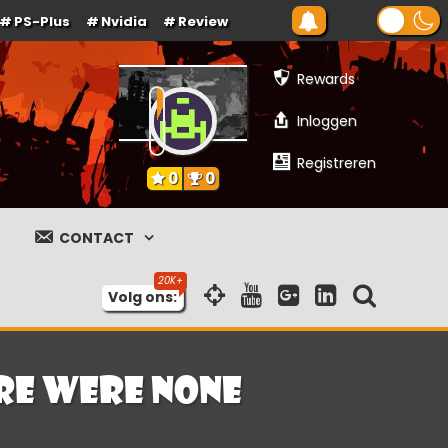
PS-Plus
Nvidia
Review
Rewards
Inloggen
Registreren
0
0
CONTACT
Volg ons:
ere were None