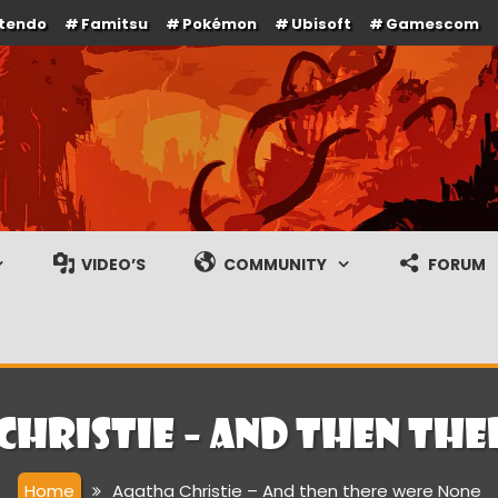
ntendo
Famitsu
Pokémon
Ubisoft
Gamescom
e en gameplay streams
VIDEO’S
COMMUNITY
FORUM
Christie – And then th
Home
Agatha Christie – And then there were None