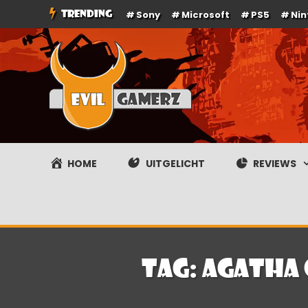
Ga
TRENDING
Sony
Microsoft
PS5
Ni
naar
de
inhoud
Evilgamerz
Het meest interessante game nieuws, reviews, coverag
HOME
UITGELICHT
REVIEWS
Tag:
Agatha 