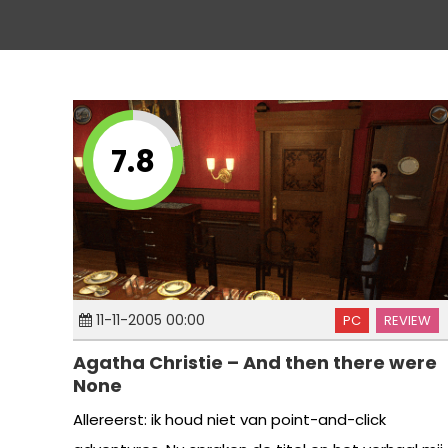
7.8
11-11-2005 00:00
PC
REVIEW
Agatha Christie – And then there were
None
Allereerst: ik houd niet van point-and-click