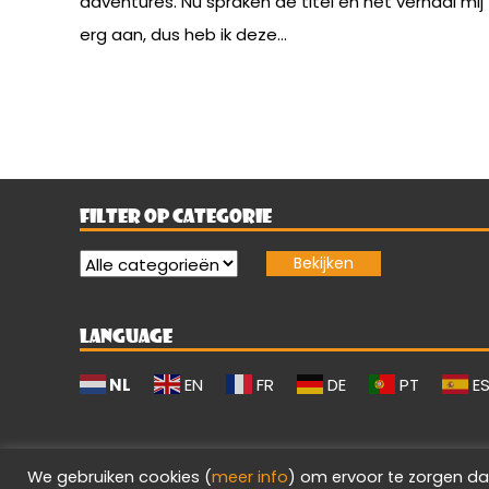
adventures. Nu spraken de titel en het verhaal mij
erg aan, dus heb ik deze...
FILTER OP CATEGORIE
LANGUAGE
NL
EN
FR
DE
PT
E
We gebruiken cookies (
meer info
) om ervoor te zorgen da