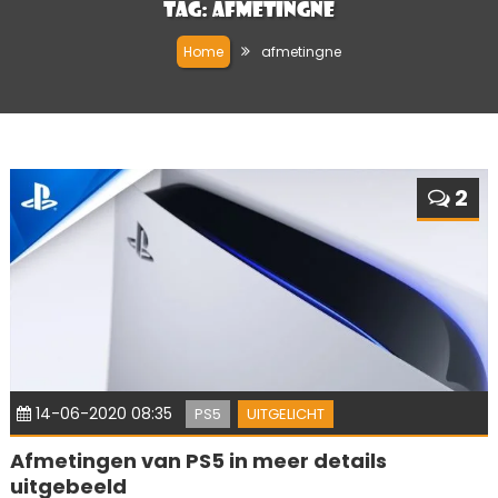
Tag:
afmetingne
Home
afmetingne
2
14-06-2020 08:35
PS5
UITGELICHT
Afmetingen van PS5 in meer details
uitgebeeld