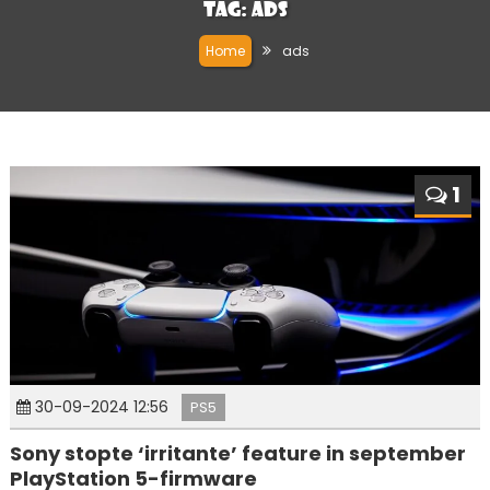
Tag:
ads
Home
ads
1
30-09-2024 12:56
PS5
Sony stopte ‘irritante’ feature in september
PlayStation 5-firmware