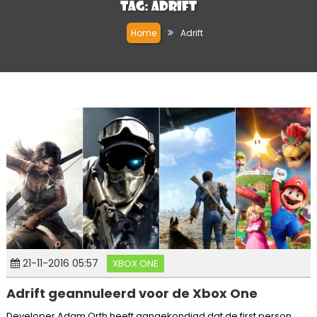
Tag:
Adrift
Home
Adrift
21-11-2016 05:57
XBOX ONE
Adrift geannuleerd voor de Xbox One
Developer Adam Orth heeft aangekondigd dat de first person