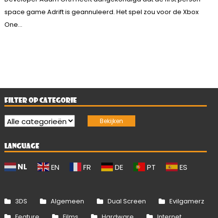
space game Adrift is geannuleerd. Het spel zou voor de Xbox
One...
FILTER OP CATEGORIE
LANGUAGE
NL
EN
FR
DE
PT
ES
3DS
Algemeen
Dual Screen
Evilgamerz
Feature
Films
Hardware
Internet