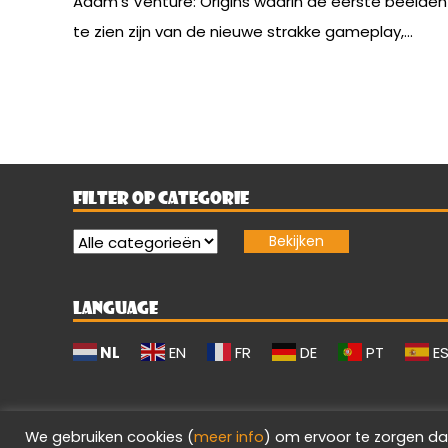
Adam’s Venture: Origins waarin de eerste beelden
te zien zijn van de nieuwe strakke gameplay,...
FILTER OP CATEGORIE
LANGUAGE
NL
EN
FR
DE
PT
E
We gebruiken cookies (
meer info
) om ervoor te zorgen da