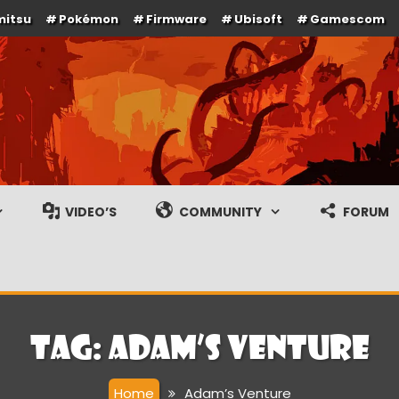
mitsu
Pokémon
Firmware
Ubisoft
Gamescom
e en gameplay streams
VIDEO’S
COMMUNITY
FORUM
Tag:
Adam’s Venture
Home
Adam’s Venture