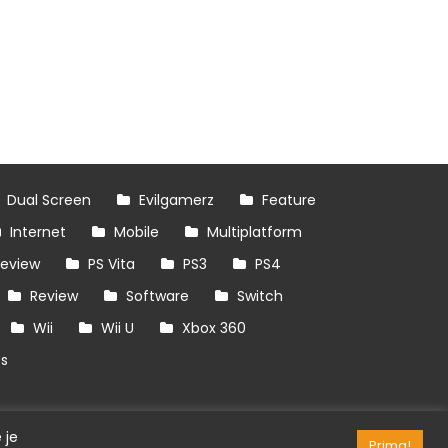
Dual Screen
Evilgamerz
Feature
Internet
Mobile
Multiplatform
review
PS Vita
PS3
PS4
Review
Software
Switch
Wii
Wii U
Xbox 360
es
 je
Prima!