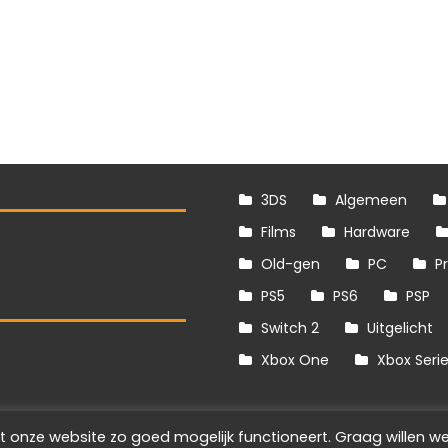
3DS
Algemeen
Films
Hardware
Old-gen
PC
P
PS5
PS6
PSP
Switch 2
Uitgelicht
S
Xbox One
Xbox Seri
t onze website zo goed mogelijk functioneert. Graag willen we