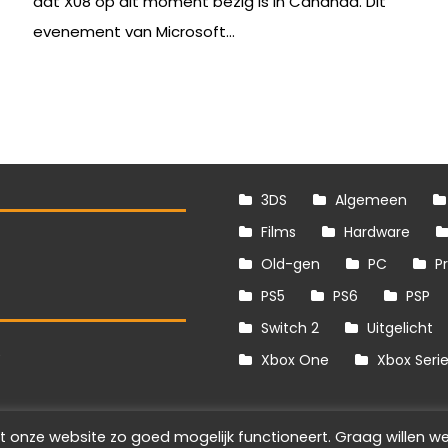
dat X08 op dit moment bezig is in Cananda. Dit
evenement van Microsoft...
3DS
Algemeen
Films
Hardware
Old-gen
PC
P
PS5
PS6
PSP
Switch 2
Uitgelicht
S
Xbox One
Xbox Seri
t onze website zo goed mogelijk functioneert. Graag willen we