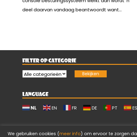
console besturingssysteem werkt dan wordt ‘n
deel daarvan vandaag beantwoordt want...
FILTER OP CATEGORIE
LANGUAGE
NL
EN
FR
DE
PT
E
We gebruiken cookies (
meer info
) om ervoor te zorgen da