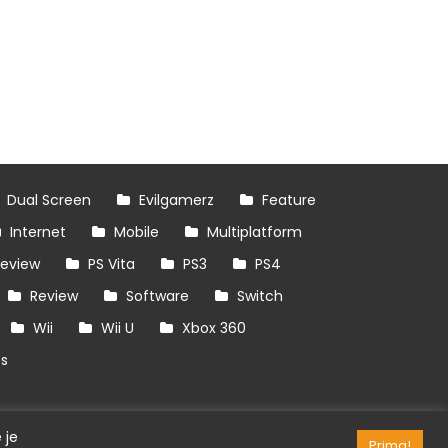
Dual Screen
Evilgamerz
Feature
Internet
Mobile
Multiplatform
review
PS Vita
PS3
PS4
Review
Software
Switch
Wii
Wii U
Xbox 360
es
 je
Prima!