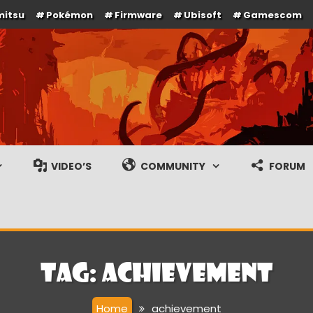
mitsu
Pokémon
Firmware
Ubisoft
Gamescom
e en gameplay streams
VIDEO’S
COMMUNITY
FORUM
Tag:
achievement
Home
achievement