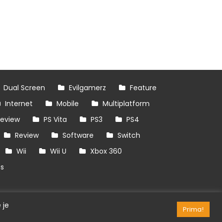
Dual Screen
Evilgamerz
Feature
Internet
Mobile
Multiplatform
review
PS Vita
PS3
PS4
Review
Software
Switch
Wii
Wii U
Xbox 360
es
 je
Prima!
RSS/API
Games
OpenCritic