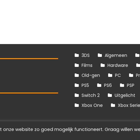
3DS
Algemeen
Films
Hardware
Old-gen
PC
P
PS5
PS6
PSP
Switch 2
Uitgelicht
S
Xbox One
Xbox Seri
t onze website zo goed mogelijk functioneert. Graag willen we
Info
Disclaimer
Cookies
Adverteren