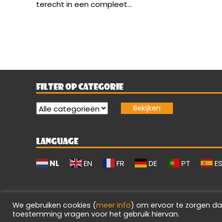
terecht in een compleet...
FILTER OP CATEGORIE
LANGUAGE
NL
EN
FR
DE
PT
E
We gebruiken cookies (
meer info
) om ervoor te zorgen da
toestemming vragen voor het gebruik hiervan.
Evilgamerz 2026 - Alle rechten voorbehouden.