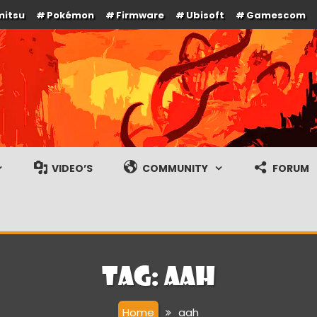
mitsu
Pokémon
Firmware
Ubisoft
Gamescom
e en gameplay streams
VIDEO’S
COMMUNITY
FORUM
Tag:
aah
Home
aah