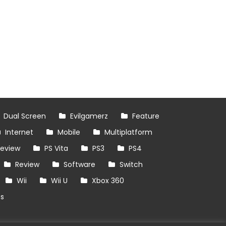
Dual Screen
Evilgamerz
Feature
Internet
Mobile
Multiplatform
review
PS Vita
PS3
PS4
Review
Software
Switch
Wii
Wii U
Xbox 360
es