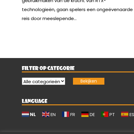
gebruikmaken van de kracht van RTX-
technologieën, gaan spelers een ongeëvenaarde
reis door meeslepende...
FILTER OP CATEGORIE
LANGUAGE
NL
EN
FR
DE
PT
E