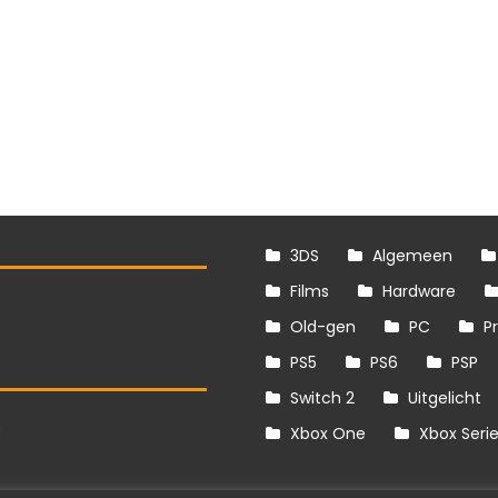
3DS
Algemeen
Films
Hardware
Old-gen
PC
P
PS5
PS6
PSP
Switch 2
Uitgelicht
S
Xbox One
Xbox Seri