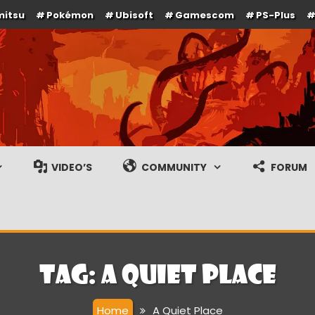
mitsu
Pokémon
Ubisoft
Gamescom
PS-Plus
e en gameplay streams
VIDEO’S
COMMUNITY
FORUM
Tag:
A Quiet Place
Home
A Quiet Place