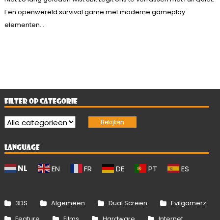
Een openwereld survival game met moderne gameplay
elementen...
FILTER OP CATEGORIE
LANGUAGE
NL
EN
FR
DE
PT
ES
3DS
Algemeen
Dual Screen
Evilgamerz
Feature
Films
Hardware
Internet