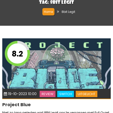
Tag:
8bit Legit
Home
8bit Legit
8.2
19-10-2023 10:00
REVIEW
SWITCH
UITGELICHT
Project Blue
Niet zo lang geleden wist 8Bit Legit ons te verrassen met Full Quiet.