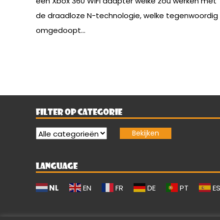
een Xbox 360 WiFi adapter welke zou werken met
de draadloze N-technologie, welke tegenwoordig
omgedoopt...
FILTER OP CATEGORIE
LANGUAGE
NL
EN
FR
DE
PT
E