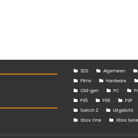
3DS
Algemeen
Films
Hardware
Old-gen
PC
P
PS5
PS6
PSP
Switch 2
Uitgelicht
S
Xbox One
Xbox Seri