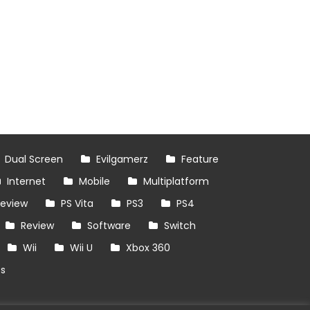
Dual Screen
Evilgamerz
Feature
Internet
Mobile
Multiplatform
review
PS Vita
PS3
PS4
Review
Software
Switch
Wii
Wii U
Xbox 360
es