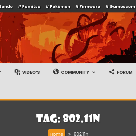
ntendo
Famitsu
Pokémon
Firmware
Gamescom
e en gameplay streams
VIDEO’S
COMMUNITY
FORUM
Tag:
802.11n
Home
802.11n