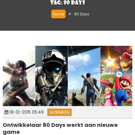
Tag:
80 Days
Home
80 Days
18-12-2015 05:49
ALGEMEEN
Ontwikkelaar 80 Days werkt aan nieuwe
game