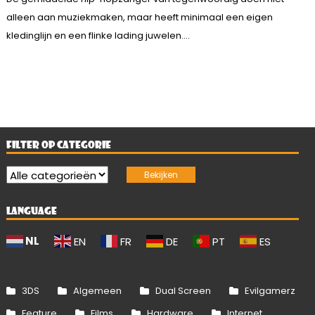
alleen aan muziekmaken, maar heeft minimaal een eigen
kledinglijn en een flinke lading juwelen....
FILTER OP CATEGORIE
LANGUAGE
NL
EN
FR
DE
PT
ES
3DS
Algemeen
Dual Screen
Evilgamerz
Feature
Films
Hardware
Internet