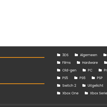
3DS
Algemeen
Films
Hardware
Old-gen
PC
P
PS5
PS6
PSP
Switch 2
Uitgelicht
S
Xbox One
Xbox Seri