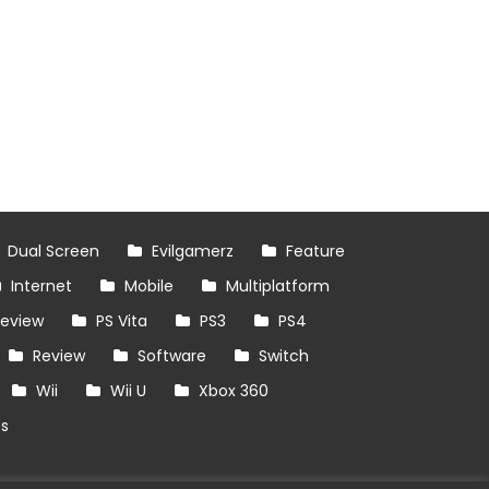
Dual Screen
Evilgamerz
Feature
Internet
Mobile
Multiplatform
review
PS Vita
PS3
PS4
Review
Software
Switch
Wii
Wii U
Xbox 360
es