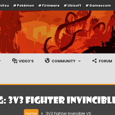
mitsu
Pokémon
Firmware
Ubisoft
Gamescom
e en gameplay streams
VIDEO’S
COMMUNITY
FORUM
g:
3V3 Fighter Invincible
Home
3V3 Fighter Invincible VS