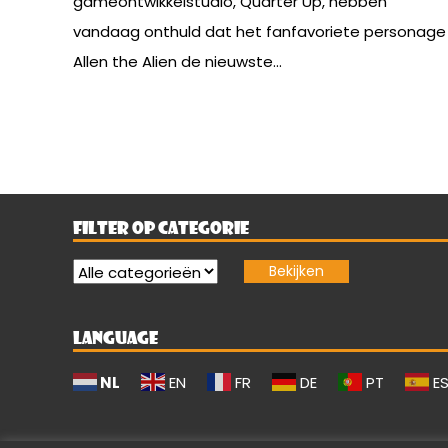
gameontwikkelstudio, Quarter Up, hebben
vandaag onthuld dat het fanfavoriete personage
Allen the Alien de nieuwste...
FILTER OP CATEGORIE
LANGUAGE
NL
EN
FR
DE
PT
E