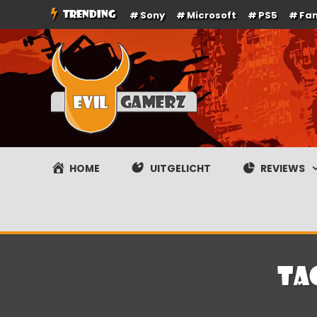
Ga
TRENDING
Sony
Microsoft
PS5
Fa
naar
de
inhoud
Evilgamerz
Het meest interessante game nieuws, reviews, coverag
HOME
UITGELICHT
REVIEWS
Ta