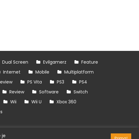
Dual Screen
Evilgamerz
Feature
Internet
Mobile
Multiplatform
review
PS Vita
PS3
PS4
Review
Software
Switch
Wii
Wii U
Xbox 360
es
 je
Prima!