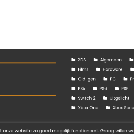
3DS
Algemeen
Films
Hardware
Old-gen
PC
P
PS5
PS6
PSP
Switch 2
Uitgelicht
S
Xbox One
Xbox Seri
t onze website zo goed mogelijk functioneert. Graag willen we