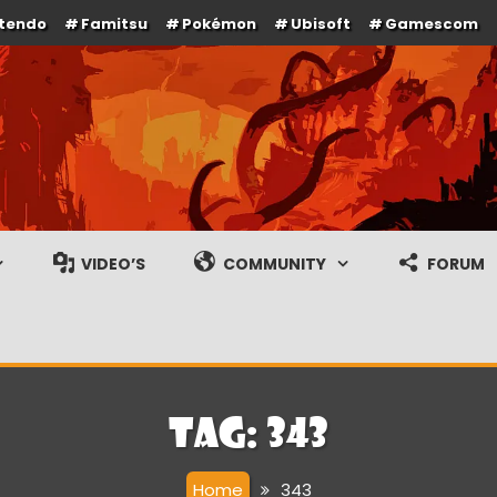
ntendo
Famitsu
Pokémon
Ubisoft
Gamescom
e en gameplay streams
VIDEO’S
COMMUNITY
FORUM
Tag:
343
Home
343