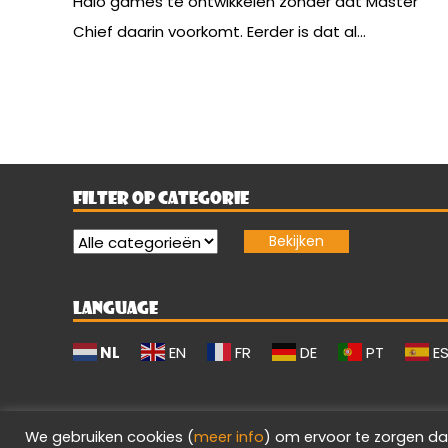
Halo games te ontwikkelen zonder dat Master
Chief daarin voorkomt. Eerder is dat al...
FILTER OP CATEGORIE
LANGUAGE
NL
EN
FR
DE
PT
E
We gebruiken cookies (
meer info
) om ervoor te zorgen da