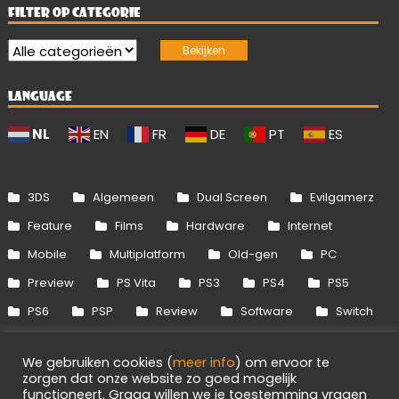
FILTER OP CATEGORIE
LANGUAGE
NL
EN
FR
DE
PT
ES
3DS
Algemeen
Dual Screen
Evilgamerz
Feature
Films
Hardware
Internet
Mobile
Multiplatform
Old-gen
PC
Preview
PS Vita
PS3
PS4
PS5
PS6
PSP
Review
Software
Switch
Switch 2
Uitgelicht
Wii
Wii U
We gebruiken cookies (
meer info
) om ervoor te
Xbox 360
Xbox One
Xbox Series
zorgen dat onze website zo goed mogelijk
functioneert. Graag willen we je toestemming vragen